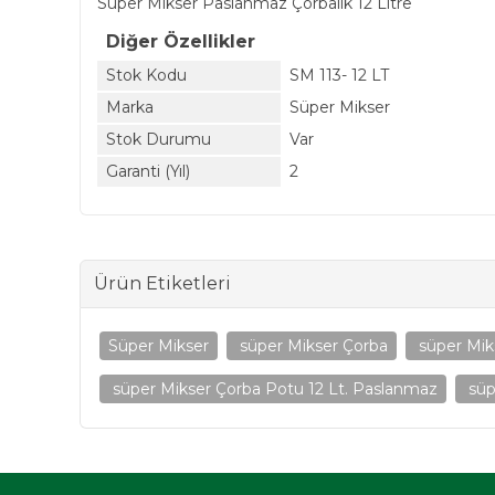
Süper Mikser Paslanmaz Çorbalık 12 Litre
Diğer Özellikler
Stok Kodu
SM 113- 12 LT
Marka
Süper Mikser
Stok Durumu
Var
Garanti (Yıl)
2
Ürün Etiketleri
Süper Mikser
süper Mikser Çorba
süper Mik
süper Mikser Çorba Potu 12 Lt. Paslanmaz
süp