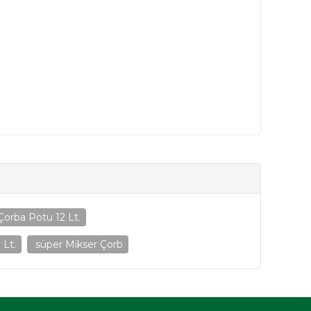
Çorba Potu 12 Lt.
 Lt.
süper Mikser Çorb