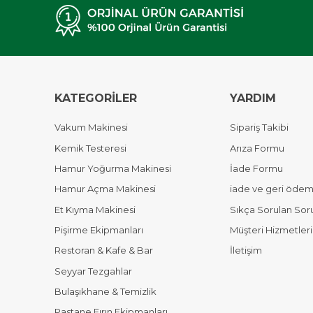
KATEGORİLER
YARDIM
Vakum Makinesi
Sipariş Takibi
Kemik Testeresi
Arıza Formu
Hamur Yoğurma Makinesi
İade Formu
Hamur Açma Makinesi
iade ve geri ödeme
Et Kıyma Makinesi
Sıkça Sorulan Sor
Pişirme Ekipmanları
Müşteri Hizmetleri
Restoran & Kafe & Bar
İletişim
Seyyar Tezgahlar
Bulaşıkhane & Temizlik
Pastane Fırın Ekipmanları