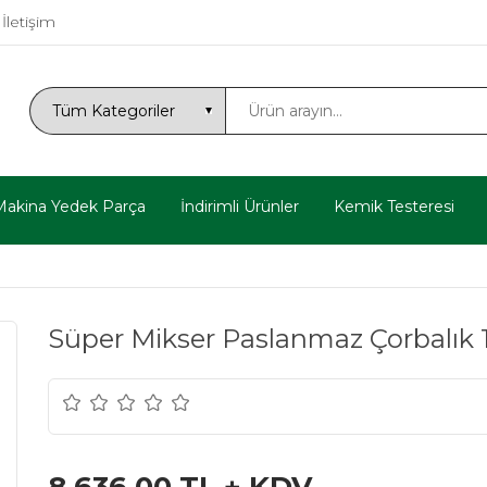
İletişim
Makina Yedek Parça
İndirimli Ürünler
Kemik Testeresi
Süper Mikser Paslanmaz Çorbalık 1