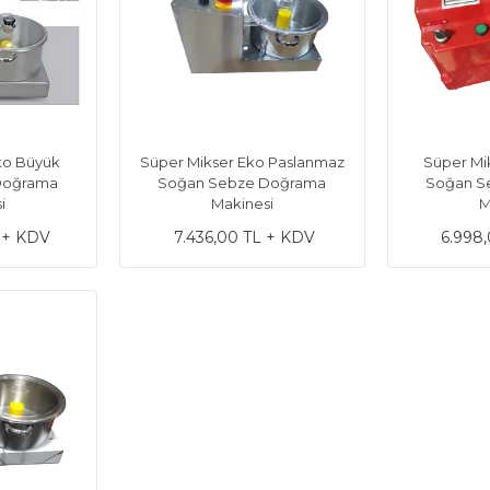
ko Büyük
Süper Mikser Eko Paslanmaz
Süper Mik
Doğrama
Soğan Sebze Doğrama
Soğan S
i
Makinesi
M
L + KDV
7.436,00 TL + KDV
6.998