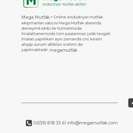
> Online endüstriyel mutfak
Mega Mutfak
ekipmanları satıcısı Mega Mutfak alanında
deneyimli ekibi ile hizmetinizde.
İmalathanemizde tüm paslanmaz çelik tezgah
imalatı yapılırken aynı zamanda cnc kesim
ahşap sunum altlıkları üretimi de
yapılmaktadır.
.
megamutfak
0(539) 818 33 61
info@megamutfak.com