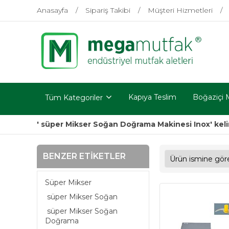
Anasayfa
Sipariş Takibi
Müşteri Hizmetleri
Kapıya Teslim
Boğaziçi 
Tüm Kategoriler
' süper Mikser Soğan Doğrama Makinesi Inox' kelim
BENZER ETIKETLER
Süper Mikser
süper Mikser Soğan
süper Mikser Soğan
Doğrama