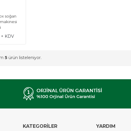
nox soğan
makinesi
ü
L + KDV
am
5
ürün listeleniyor.
KATEGORİLER
YARDIM