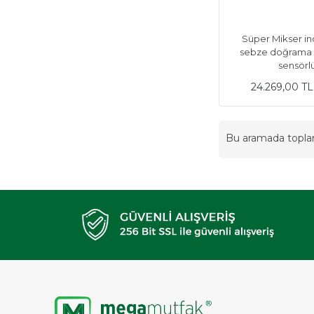
Süper Mikser i
sebze doğrama 
sensörl
24.269,00 T
Bu aramada topl