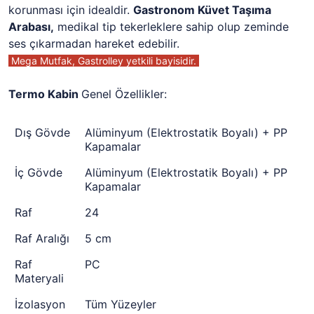
korunması için idealdir.
Gastronom Küvet Taşıma
Arabası,
medikal tip tekerleklere sahip olup zeminde
ses çıkarmadan hareket edebilir.
Mega Mutfak, Gastrolley yetkili bayisidir.
Termo Kabin
Genel Özellikler:
Dış Gövde
Alüminyum (Elektrostatik Boyalı) + PP
Kapamalar
İç Gövde
Alüminyum (Elektrostatik Boyalı) + PP
Kapamalar
Raf
24
Raf Aralığı
5 cm
Raf
PC
Materyali
İzolasyon
Tüm Yüzeyler