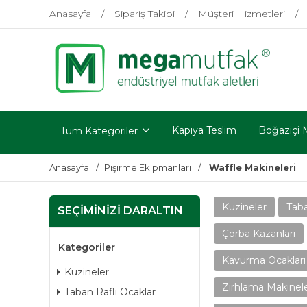
Anasayfa
Sipariş Takibi
Müşteri Hizmetleri
Kapıya Teslim
Boğaziçi 
Tüm Kategoriler
Anasayfa
Pişirme Ekipmanları
Waffle Makineleri
Kuzineler
Taba
SEÇIMINIZI DARALTIN
Çorba Kazanları
Kategoriler
Kavurma Ocakları
Kuzineler
Zırhlama Makinele
Taban Raflı Ocaklar