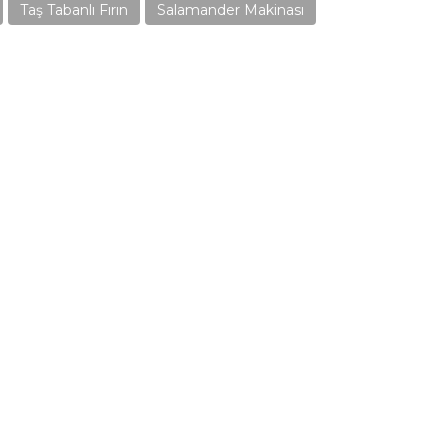
Taş Tabanlı Fırın
Salamander Makinası