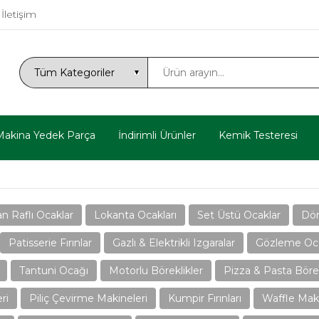
İletişim
Makina Yedek Parça
İndirimli Ürünler
Kemik Testeresi
n Raflı Ocaklar
Lokanta Ocakları
Set Üstü Ocaklar
Dön
Patisserie Fırınlar
Gazlı & Elektrikli Izgaralar
Gözleme Oc
Tantuni Ocağı
Motorlu Böreklikler
Pizza & Pasta Börek
ri
Piliç Çevirme Makineleri
Kumpir Fırınları
Waffle Maki