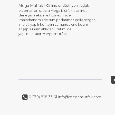
> Online endüstriyel mutfak
Mega Mutfak
ekipmanları satıcısı Mega Mutfak alanında
deneyimli ekibi ile hizmetinizde.
İmalathanemizde tüm paslanmaz çelik tezgah
imalatı yapılırken aynı zamanda cnc kesim
ahşap sunum altlıkları üretimi de
yapılmaktadır.
.
megamutfak
0(539) 818 33 61
info@megamutfak.com