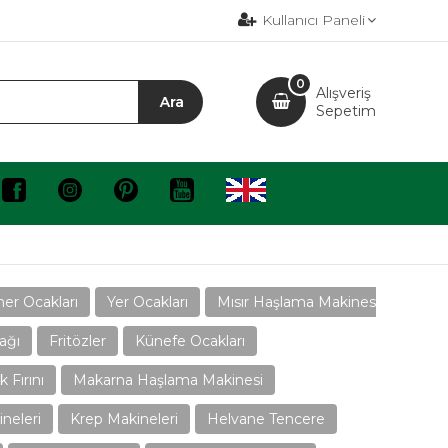
Kullanıcı Paneli
0
Alışveriş
Sepetim
er Ocakları
Yer Ocakları
Mısır Haşlama Makinesi
ağı
Fritözler
Künefe Ocakları
 Fırını
Makarna Haşlama Makinesi
neleri
Krep Makineleri
Helvane Tencere