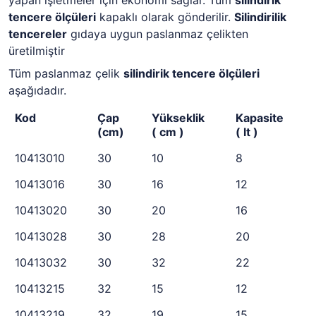
yapan işletmeler için ekonomi sağlar. Tüm
silindirik
tencere ölçüleri
kapaklı olarak gönderilir.
Silindirilik
tencereler
gıdaya uygun paslanmaz çelikten
üretilmiştir
Tüm paslanmaz çelik
silindirik tencere ölçüleri
aşağıdadır.
Kod
Çap
Yükseklik
Kapasite
(cm)
( cm )
( lt )
10413010
30
10
8
10413016
30
16
12
10413020
30
20
16
10413028
30
28
20
10413032
30
32
22
10413215
32
15
12
10413219
32
19
15