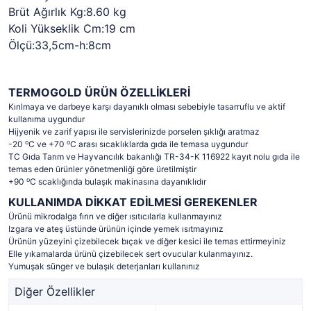
Brüt Ağırlık Kg:8.60 kg
Koli Yükseklik Cm:19 cm
Ölçü:33,5cm-h:8cm
TERMOGOLD ÜRÜN ÖZELLİKLERİ
Kırılmaya ve darbeye karşı dayanıklı olması sebebiyle tasarruflu ve aktif
kullanıma uygundur
Hijyenik ve zarif yapısı ile servislerinizde porselen şıklığı aratmaz
o
o
-20
C ve +70
C arası sıcaklıklarda gıda ile temasa uygundur
TC Gıda Tarım ve Hayvancılık bakanlığı TR-34-K 116922 kayıt nolu gıda ile
temas eden ürünler yönetmenliği göre üretilmiştir
o
+90
C scaklığında bulaşık makinasına dayanıklıdır
KULLANIMDA DİKKAT EDİLMESİ GEREKENLER
Ürünü mikrodalga fırın ve diğer ısıtıcılarla kullanmayınız
Izgara ve ateş üstünde ürünün içinde yemek ısıtmayınız
Ürünün yüzeyini çizebilecek bıçak ve diğer kesici ile temas ettirmeyiniz
Elle yıkamalarda ürünü çizebilecek sert ovucular kulanmayınız.
Yumuşak sünger ve bulaşık deterjanları kullanınız
Diğer Özellikler